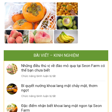
BÀI VIẾT – KINH NGHIỆM
Những điều thú vị về đào mỏ quạ tại Seon Farm có
thể bạn chưa biết
ở
Chức năng bình luận bị tắt
Những
điều
Bí quyết nướng khoai lang mật chảy mật, thơm
thú
ngọt
vị
ở
Chức năng bình luận bị tắt
về
Bí
đào
quyết
Đặc điểm nhận biết khoai lang mật ngon tại Seon
mỏ
nướng
Farm
quạ