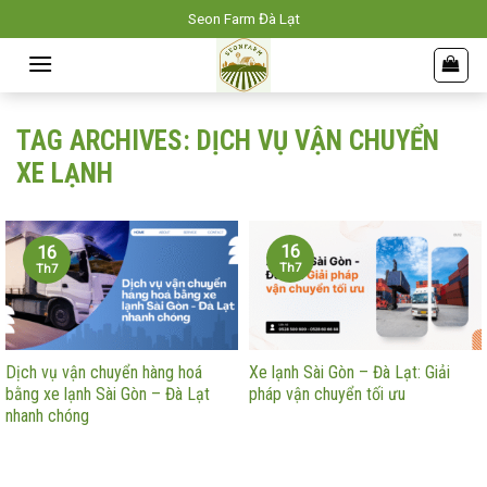
Skip
Seon Farm Đà Lạt
to
content
TAG ARCHIVES:
DỊCH VỤ VẬN CHUYỂN
XE LẠNH
16
16
Th7
Th7
Dịch vụ vận chuyển hàng hoá
Xe lạnh Sài Gòn – Đà Lạt: Giải
bằng xe lạnh Sài Gòn – Đà Lạt
pháp vận chuyển tối ưu
nhanh chóng