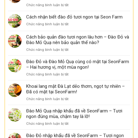
khoai
tại
ở
Chức năng bình luận bị tắt
lang
Seon
Đặc
mật
Farm
điểm
Cách nhận biết đào đỏ tươi ngon tại Seon Farm
chảy
có
nhận
mật,
thể
ở
Chức năng bình luận bị tắt
biết
thơm
bạn
Cách
khoai
ngọt
chưa
nhận
Cách bảo quản đào tươi ngon lâu hơn – Đào Đỏ và
lang
biết
biết
mật
Đào Mỏ Quạ nên bảo quản thế nào?
đào
ngon
ở
Chức năng bình luận bị tắt
đỏ
tại
Cách
tươi
Seon
bảo
ngon
Đào Đỏ và Đào Mỏ Quạ cùng có mặt tại SeonFarm
Farm
quản
tại
– Hai hương vị, một mùa ngon!
đào
Seon
ở
Chức năng bình luận bị tắt
tươi
Farm
Đào
ngon
Đỏ
Khoai lang mật Đà Lạt dẻo thơm, ngọt tự nhiên –
lâu
và
Đã có mặt tại SeonFarm!
hơn
Đào
–
ở
Chức năng bình luận bị tắt
Mỏ
Đào
Khoai
Quạ
Đỏ
lang
Đào Mỏ Quạ nhập khẩu đã về SeonFarm – Tươi
cùng
và
mật
ngon đúng mùa, chậm tay là lỡ!
có
Đào
Đà
mặt
Mỏ
ở
Chức năng bình luận bị tắt
Lạt
tại
Quạ
Đào
dẻo
SeonFarm
nên
Mỏ
Đào Đỏ nhập khẩu đã về SeonFarm – Tươi ngon
thơm,
–