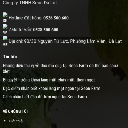
Công ty TNHH Seon Đà Lạt
Hotline đặt hàng: 𝟎𝟓𝟐𝟖 𝟓𝟎𝟎 𝟔𝟎𝟎
Zalo tư vấn: 𝟎𝟓𝟐𝟖 𝟓𝟎𝟎 𝟔𝟎𝟎
Địa chỉ: 90/30 Nguyên Tử Lực, Phường Lâm Viên , Đà Lạt
Tin tức
Những điều thú vị về đào mỏ quạ tại Seon Farm có thể bạn chưa
biết
Bí quyết nướng khoai lang mật chảy mật, thơm ngọt
Đặc điểm nhận biết khoai lang mật ngon tại Seon Farm
Cách nhận biết đào đỏ tươi ngon tại Seon Farm
VỀ CHÚNG TÔI
Giới thiệu