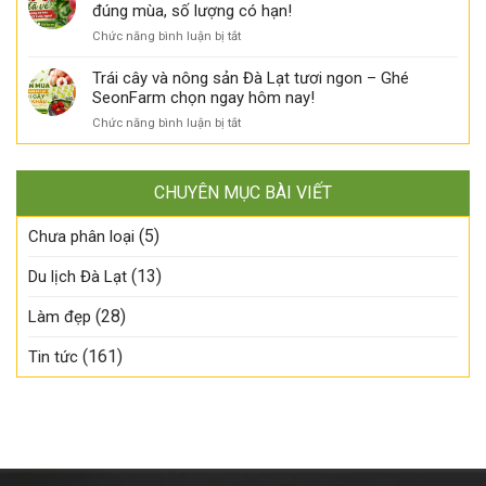
bảo
Quạ
đúng mùa, số lượng có hạn!
ngọt
Hai
quản
nhập
tự
hương
ở
Chức năng bình luận bị tắt
thế
khẩu
nhiên
vị,
Đào
nào?
đã
–
một
Đỏ
Trái cây và nông sản Đà Lạt tươi ngon – Ghé
về
Đã
mùa
nhập
SeonFarm chọn ngay hôm nay!
SeonFarm
có
ngon!
khẩu
–
mặt
ở
Chức năng bình luận bị tắt
đã
Tươi
tại
Trái
về
ngon
SeonFarm!
cây
SeonFarm
đúng
và
–
mùa,
CHUYÊN MỤC BÀI VIẾT
nông
Tươi
chậm
sản
ngon
tay
(5)
Đà
Chưa phân loại
đúng
là
Lạt
mùa,
lỡ!
tươi
(13)
Du lịch Đà Lạt
số
ngon
lượng
–
có
(28)
Làm đẹp
Ghé
hạn!
SeonFarm
(161)
Tin tức
chọn
ngay
hôm
nay!