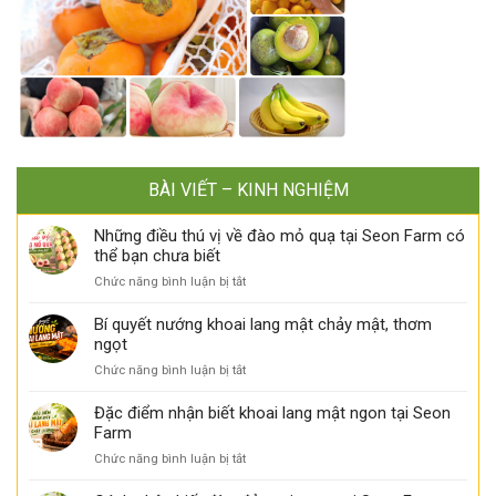
BÀI VIẾT – KINH NGHIỆM
Những điều thú vị về đào mỏ quạ tại Seon Farm có
thể bạn chưa biết
ở
Chức năng bình luận bị tắt
Những
điều
Bí quyết nướng khoai lang mật chảy mật, thơm
thú
ngọt
vị
ở
Chức năng bình luận bị tắt
về
Bí
đào
quyết
Đặc điểm nhận biết khoai lang mật ngon tại Seon
mỏ
nướng
Farm
quạ
khoai
tại
ở
Chức năng bình luận bị tắt
lang
Seon
Đặc
mật
Farm
điểm