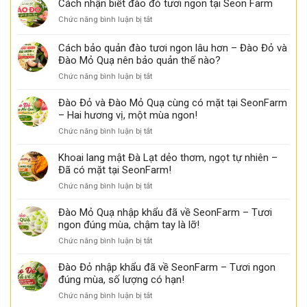
Cách nhận biết đào đỏ tươi ngon tại Seon Farm
chảy
có
nhận
mật,
thể
ở
Chức năng bình luận bị tắt
biết
thơm
bạn
Cách
khoai
ngọt
chưa
nhận
Cách bảo quản đào tươi ngon lâu hơn – Đào Đỏ và
lang
biết
biết
mật
Đào Mỏ Quạ nên bảo quản thế nào?
đào
ngon
ở
Chức năng bình luận bị tắt
đỏ
tại
Cách
tươi
Seon
bảo
ngon
Đào Đỏ và Đào Mỏ Quạ cùng có mặt tại SeonFarm
Farm
quản
tại
– Hai hương vị, một mùa ngon!
đào
Seon
ở
Chức năng bình luận bị tắt
tươi
Farm
Đào
ngon
Đỏ
Khoai lang mật Đà Lạt dẻo thơm, ngọt tự nhiên –
lâu
và
Đã có mặt tại SeonFarm!
hơn
Đào
–
ở
Chức năng bình luận bị tắt
Mỏ
Đào
Khoai
Quạ
Đỏ
lang
Đào Mỏ Quạ nhập khẩu đã về SeonFarm – Tươi
cùng
và
mật
ngon đúng mùa, chậm tay là lỡ!
có
Đào
Đà
mặt
Mỏ
ở
Chức năng bình luận bị tắt
Lạt
tại
Quạ
Đào
dẻo
SeonFarm
nên
Mỏ
Đào Đỏ nhập khẩu đã về SeonFarm – Tươi ngon
thơm,
–
bảo
Quạ
đúng mùa, số lượng có hạn!
ngọt
Hai
quản
nhập
tự
hương
ở
Chức năng bình luận bị tắt
thế
khẩu
nhiên
vị,
Đào