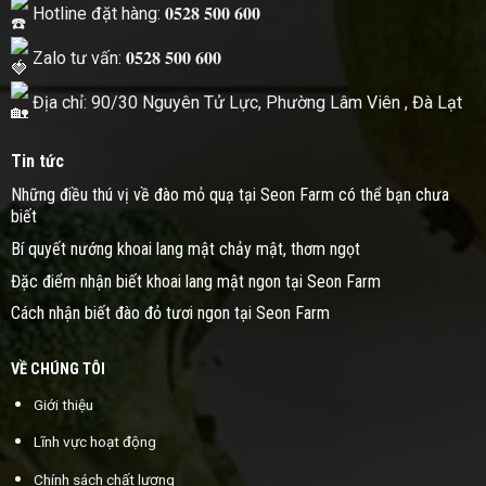
Hotline đặt hàng: 𝟎𝟓𝟐𝟖 𝟓𝟎𝟎 𝟔𝟎𝟎
Zalo tư vấn: 𝟎𝟓𝟐𝟖 𝟓𝟎𝟎 𝟔𝟎𝟎
Địa chỉ: 90/30 Nguyên Tử Lực, Phường Lâm Viên , Đà Lạt
Tin tức
Những điều thú vị về đào mỏ quạ tại Seon Farm có thể bạn chưa
biết
Bí quyết nướng khoai lang mật chảy mật, thơm ngọt
Đặc điểm nhận biết khoai lang mật ngon tại Seon Farm
Cách nhận biết đào đỏ tươi ngon tại Seon Farm
VỀ CHÚNG TÔI
Giới thiệu
Lĩnh vực hoạt động
Chính sách chất lượng