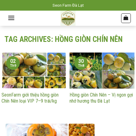
Skip
Seon Farm Đà Lạt
to
content
TAG ARCHIVES:
HỒNG GIÒN CHÍN NÊN
02
30
Th9
Th8
SeonFarm giới thiệu hồng giòn
Hồng giòn Chín Nên – Vị ngon gợi
Chín Nên loại VIP 7–9 trái/kg
nhớ hương thu Đà Lạt