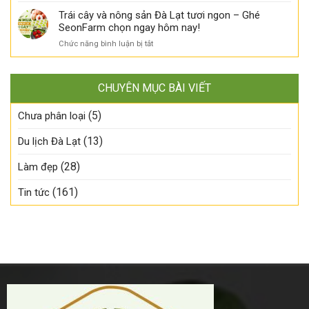
nào?
đã
–
một
Đỏ
Trái cây và nông sản Đà Lạt tươi ngon – Ghé
về
Đã
mùa
nhập
SeonFarm chọn ngay hôm nay!
SeonFarm
có
ngon!
khẩu
–
mặt
ở
Chức năng bình luận bị tắt
đã
Tươi
tại
Trái
về
ngon
SeonFarm!
cây
SeonFarm
đúng
và
–
mùa,
CHUYÊN MỤC BÀI VIẾT
nông
Tươi
chậm
sản
ngon
tay
(5)
Đà
Chưa phân loại
đúng
là
Lạt
mùa,
lỡ!
tươi
(13)
Du lịch Đà Lạt
số
ngon
lượng
–
có
(28)
Làm đẹp
Ghé
hạn!
SeonFarm
(161)
Tin tức
chọn
ngay
hôm
nay!