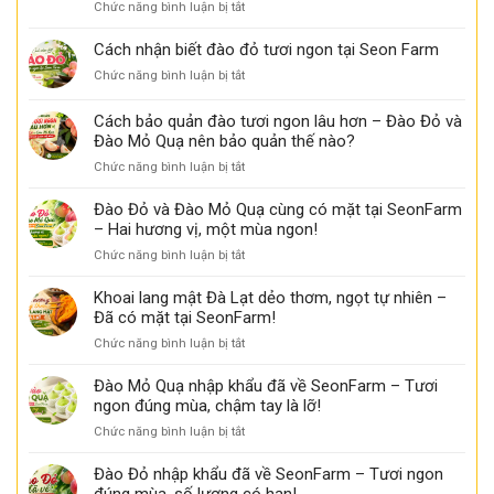
ở
Chức năng bình luận bị tắt
lang
Seon
Đặc
mật
Farm
điểm
Cách nhận biết đào đỏ tươi ngon tại Seon Farm
chảy
có
nhận
mật,
thể
ở
Chức năng bình luận bị tắt
biết
thơm
bạn
Cách
khoai
ngọt
chưa
nhận
Cách bảo quản đào tươi ngon lâu hơn – Đào Đỏ và
lang
biết
biết
mật
Đào Mỏ Quạ nên bảo quản thế nào?
đào
ngon
ở
Chức năng bình luận bị tắt
đỏ
tại
Cách
tươi
Seon
bảo
ngon
Đào Đỏ và Đào Mỏ Quạ cùng có mặt tại SeonFarm
Farm
quản
tại
– Hai hương vị, một mùa ngon!
đào
Seon
ở
Chức năng bình luận bị tắt
tươi
Farm
Đào
ngon
Đỏ
Khoai lang mật Đà Lạt dẻo thơm, ngọt tự nhiên –
lâu
và
Đã có mặt tại SeonFarm!
hơn
Đào
–
ở
Chức năng bình luận bị tắt
Mỏ
Đào
Khoai
Quạ
Đỏ
lang
Đào Mỏ Quạ nhập khẩu đã về SeonFarm – Tươi
cùng
và
mật
ngon đúng mùa, chậm tay là lỡ!
có
Đào
Đà
mặt
Mỏ
ở
Chức năng bình luận bị tắt
Lạt
tại
Quạ
Đào
dẻo
SeonFarm
nên
Mỏ
Đào Đỏ nhập khẩu đã về SeonFarm – Tươi ngon
thơm,
–
bảo
Quạ
ngọt