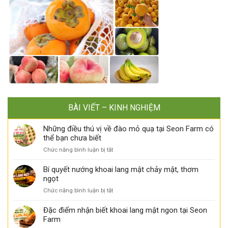
BÀI VIẾT – KINH NGHIỆM
Những điều thú vị về đào mỏ quạ tại Seon Farm có
thể bạn chưa biết
ở
Chức năng bình luận bị tắt
Những
điều
Bí quyết nướng khoai lang mật chảy mật, thơm
thú
ngọt
vị
ở
Chức năng bình luận bị tắt
về
Bí
đào
quyết
Đặc điểm nhận biết khoai lang mật ngon tại Seon
mỏ
nướng
Farm
quạ
khoai
tại