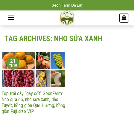
Skip
Seon Farm Đà Lạt
to
content
TAG ARCHIVES:
NHO SỮA XANH
21
Th10
Top trái cây “gây sốt” SeonFarm:
Nho sữa đỏ, nho sữa xanh, đào
Tuyết, hồng giòn Quế Hương, hồng
giòn Fuji size VIP