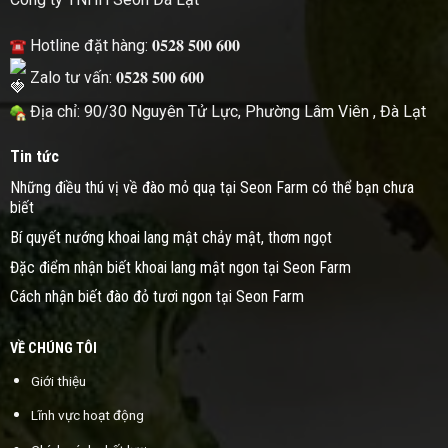
Hotline đặt hàng: 𝟎𝟓𝟐𝟖 𝟓𝟎𝟎 𝟔𝟎𝟎
Zalo tư vấn: 𝟎𝟓𝟐𝟖 𝟓𝟎𝟎 𝟔𝟎𝟎
Địa chỉ: 90/30 Nguyên Tử Lực, Phường Lâm Viên , Đà Lạt
Tin tức
Những điều thú vị về đào mỏ quạ tại Seon Farm có thể bạn chưa
biết
Bí quyết nướng khoai lang mật chảy mật, thơm ngọt
Đặc điểm nhận biết khoai lang mật ngon tại Seon Farm
Cách nhận biết đào đỏ tươi ngon tại Seon Farm
VỀ CHÚNG TÔI
Giới thiệu
Lĩnh vực hoạt động