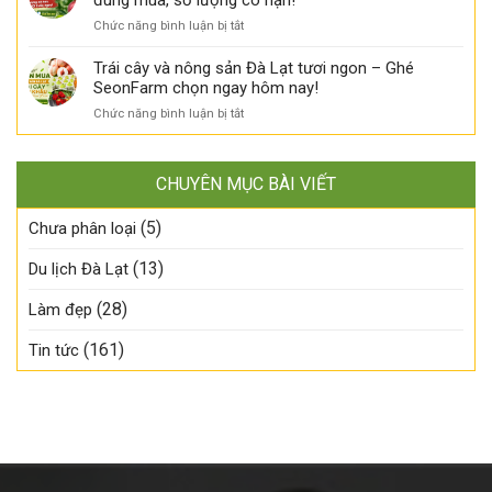
đúng mùa, số lượng có hạn!
Hai
quản
nhập
tự
hương
ở
Chức năng bình luận bị tắt
thế
khẩu
nhiên
vị,
Đào
nào?
đã
–
một
Đỏ
Trái cây và nông sản Đà Lạt tươi ngon – Ghé
về
Đã
mùa
nhập
SeonFarm chọn ngay hôm nay!
SeonFarm
có
ngon!
khẩu
–
mặt
ở
Chức năng bình luận bị tắt
đã
Tươi
tại
Trái
về
ngon
SeonFarm!
cây
SeonFarm
đúng
và
–
mùa,
CHUYÊN MỤC BÀI VIẾT
nông
Tươi
chậm
sản
ngon
tay
(5)
Đà
Chưa phân loại
đúng
là
Lạt
mùa,
lỡ!
tươi
(13)
Du lịch Đà Lạt
số
ngon
lượng
–
có
(28)
Làm đẹp
Ghé
hạn!
SeonFarm
(161)
Tin tức
chọn
ngay
hôm
nay!