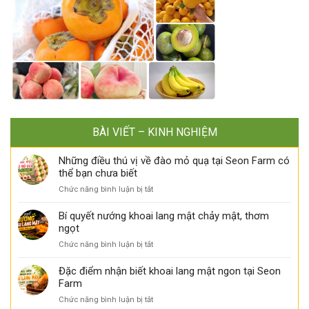
BÀI VIẾT – KINH NGHIỆM
Những điều thú vị về đào mỏ quạ tại Seon Farm có
thể bạn chưa biết
ở
Chức năng bình luận bị tắt
Những
điều
Bí quyết nướng khoai lang mật chảy mật, thơm
thú
ngọt
vị
ở
Chức năng bình luận bị tắt
về
Bí
đào
quyết
Đặc điểm nhận biết khoai lang mật ngon tại Seon
mỏ
nướng
Farm
quạ
khoai
tại
ở
Chức năng bình luận bị tắt
lang
Seon