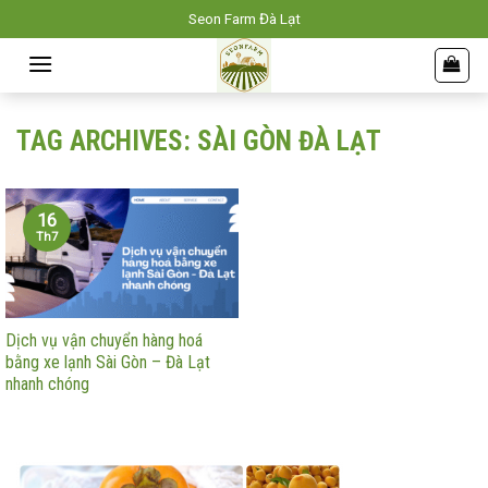
Skip
Seon Farm Đà Lạt
to
content
TAG ARCHIVES:
SÀI GÒN ĐÀ LẠT
16
Th7
Dịch vụ vận chuyển hàng hoá
bằng xe lạnh Sài Gòn – Đà Lạt
nhanh chóng