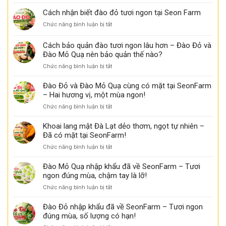
Đặc
mật
Farm
điểm
Cách nhận biết đào đỏ tươi ngon tại Seon Farm
chảy
có
nhận
mật,
thể
ở
Chức năng bình luận bị tắt
biết
thơm
bạn
Cách
khoai
ngọt
chưa
nhận
Cách bảo quản đào tươi ngon lâu hơn – Đào Đỏ và
lang
biết
biết
mật
Đào Mỏ Quạ nên bảo quản thế nào?
đào
ngon
ở
Chức năng bình luận bị tắt
đỏ
tại
Cách
tươi
Seon
bảo
ngon
Đào Đỏ và Đào Mỏ Quạ cùng có mặt tại SeonFarm
Farm
quản
tại
– Hai hương vị, một mùa ngon!
đào
Seon
ở
Chức năng bình luận bị tắt
tươi
Farm
Đào
ngon
Đỏ
Khoai lang mật Đà Lạt dẻo thơm, ngọt tự nhiên –
lâu
và
Đã có mặt tại SeonFarm!
hơn
Đào
–
ở
Chức năng bình luận bị tắt
Mỏ
Đào
Khoai
Quạ
Đỏ
lang
Đào Mỏ Quạ nhập khẩu đã về SeonFarm – Tươi
cùng
và
mật
ngon đúng mùa, chậm tay là lỡ!
có
Đào
Đà
mặt
Mỏ
ở
Chức năng bình luận bị tắt
Lạt
tại
Quạ
Đào
dẻo
SeonFarm
nên
Mỏ
Đào Đỏ nhập khẩu đã về SeonFarm – Tươi ngon
thơm,
–
bảo
Quạ
đúng mùa, số lượng có hạn!
ngọt
Hai
quản
nhập
tự