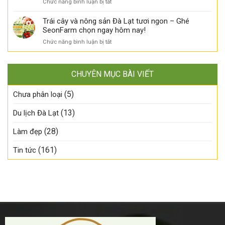
hương
ở
Chức năng bình luận bị tắt
thế
khẩu
nhiên
vị,
Đào
nào?
đã
–
một
Đỏ
Trái cây và nông sản Đà Lạt tươi ngon – Ghé
về
Đã
mùa
nhập
SeonFarm chọn ngay hôm nay!
SeonFarm
có
ngon!
khẩu
–
mặt
ở
Chức năng bình luận bị tắt
đã
Tươi
tại
Trái
về
ngon
SeonFarm!
cây
SeonFarm
đúng
và
–
mùa,
CHUYÊN MỤC BÀI VIẾT
nông
Tươi
chậm
sản
ngon
tay
(5)
Đà
Chưa phân loại
đúng
là
Lạt
mùa,
lỡ!
tươi
(13)
Du lịch Đà Lạt
số
ngon
lượng
–
có
(28)
Làm đẹp
Ghé
hạn!
SeonFarm
(161)
Tin tức
chọn
ngay
hôm
nay!