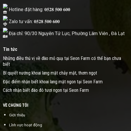
Hotline đặt hàng: 𝟎𝟓𝟐𝟖 𝟓𝟎𝟎 𝟔𝟎𝟎
Zalo tư vấn: 𝟎𝟓𝟐𝟖 𝟓𝟎𝟎 𝟔𝟎𝟎
Địa chỉ: 90/30 Nguyên Tử Lực, Phường Lâm Viên , Đà Lạt
Tin tức
Những điều thú vị về đào mỏ quạ tại Seon Farm có thể bạn chưa
biết
Bí quyết nướng khoai lang mật chảy mật, thơm ngọt
Đặc điểm nhận biết khoai lang mật ngon tại Seon Farm
Cách nhận biết đào đỏ tươi ngon tại Seon Farm
VỀ CHÚNG TÔI
Giới thiệu
Lĩnh vực hoạt động