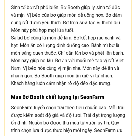
Sinh tố bơ rất phổ biến. Bơ Booth giúp ly sinh tố đặc
và mịn. Vị béo của bơ giúp món dễ uống hơn. Bơ dầm
cũng rất được yêu thích. Bơ trộn sữa tạo vị thơm dịu.
Món này phù hợp mọi lứa tuổi.
Salad bơ cũng là món dễ làm. Bơ kết hợp rau xanh và
hạt. Món ăn có lượng dinh dưỡng cao. Bánh mì bơ là
món sáng quen thuộc. Chỉ cần tán bơ và phết lên bánh.
Món này giúp no lâu. Bơ ăn với muối mè tạo vị rất Việt
Nam. Vị béo hòa cùng vị mặn nhẹ. Món này dễ ăn và
nhanh gọn. Bơ Booth giúp món ăn giữ vị tự nhiên.
Khách hàng luôn cảm nhận rõ độ dẻo đặc trưng.
Mua Bơ Booth chất lượng tại SeonFarm
SeonFarm tuyển chọn trái theo tiêu chuẩn cao. Mỗi trái
được kiểm soát độ già và độ tươi. Trái đạt trọng lượng
ổn định. Nguồn bơ được thu mua từ vườn uy tín. Quy
trình chọn lựa được thực hiện mỗi ngày. SeonFarm ưu