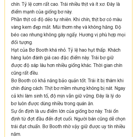
chín. Tỷ lệ cơm rất cao. Trái nhiều thịt và ít xơ. Đây là
điểm mạnh của giống bơ này.
Phần thịt có độ dẻo tự nhiên. Khi chín, thịt bơ có màu
vàng kem đẹp mắt. Mùi thơm nhẹ và không hăng. Độ
béo cao nhưng không gây ngấy. Hương vị phù hợp mọi
đối tượng.
Hạt của Bơ Booth khá nhỏ. Tỷ lệ hao hụt thấp. Khách
hàng luôn đánh giá cao đặc điểm này. Trái bơ giữ
được độ sáp lâu hơn nhiều giống khác. Thời gian chín
cũng rất đều.
Bơ Booth có khả năng bảo quản tốt. Trái ít bị thâm khi
chín đúng cách. Thịt bơ mềm nhưng không bị nát. Ngay
cả khi làm sinh tố, độ mịn vẫn giữ vững. Đây là lý do
bơ luôn được dùng nhiều trong quán ăn.
Sự ổn định là ưu điểm lớn của giống bơ này. Trái ổn
định từ đợt đầu đến đợt cuối. Người bán cũng dễ chọn
trái đạt chuẩn. Bơ Booth nhờ vậy giữ được uy tín nhiều
năm.