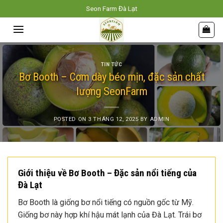
Skip
Seon Farm Đà Lạt
to
content
TIN TỨC
Bơ Booth – Cơm dày béo mịn, đặc sản chất
lượng SeonFarm
POSTED ON
3 THÁNG 12, 2025
BY
ADMIN
Giới thiệu về Bơ Booth – Đặc sản nổi tiếng của
Đà Lạt
Bơ Booth là giống bơ nổi tiếng có nguồn gốc từ Mỹ.
Giống bơ này hợp khí hậu mát lạnh của Đà Lạt. Trái bơ