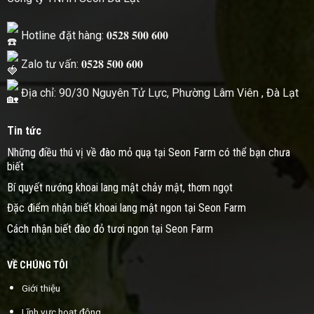
Hotline đặt hàng: 𝟎𝟓𝟐𝟖 𝟓𝟎𝟎 𝟔𝟎𝟎
Zalo tư vấn: 𝟎𝟓𝟐𝟖 𝟓𝟎𝟎 𝟔𝟎𝟎
Địa chỉ: 90/30 Nguyên Tử Lực, Phường Lâm Viên , Đà Lạt
Tin tức
Những điều thú vị về đào mỏ quạ tại Seon Farm có thể bạn chưa
biết
Bí quyết nướng khoai lang mật chảy mật, thơm ngọt
Đặc điểm nhận biết khoai lang mật ngon tại Seon Farm
Cách nhận biết đào đỏ tươi ngon tại Seon Farm
VỀ CHÚNG TÔI
Giới thiệu
Lĩnh vực hoạt động