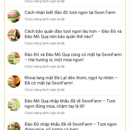
ở
Chức năng bình luận bị tắt
lang
Seon
Đặc
mật
Farm
điểm
Cách nhận biết đào đỏ tươi ngon tại Seon Farm
chảy
có
nhận
mật,
thể
ở
Chức năng bình luận bị tắt
biết
thơm
bạn
Cách
khoai
ngọt
chưa
nhận
Cách bảo quản đào tươi ngon lâu hơn – Đào Đỏ và
lang
biết
biết
mật
Đào Mỏ Quạ nên bảo quản thế nào?
đào
ngon
ở
Chức năng bình luận bị tắt
đỏ
tại
Cách
tươi
Seon
bảo
ngon
Đào Đỏ và Đào Mỏ Quạ cùng có mặt tại SeonFarm
Farm
quản
tại
– Hai hương vị, một mùa ngon!
đào
Seon
ở
Chức năng bình luận bị tắt
tươi
Farm
Đào
ngon
Đỏ
Khoai lang mật Đà Lạt dẻo thơm, ngọt tự nhiên –
lâu
và
Đã có mặt tại SeonFarm!
hơn
Đào
–
ở
Chức năng bình luận bị tắt
Mỏ
Đào
Khoai
Quạ
Đỏ
lang
Đào Mỏ Quạ nhập khẩu đã về SeonFarm – Tươi
cùng
và
mật
ngon đúng mùa, chậm tay là lỡ!
có
Đào
Đà
mặt
Mỏ
ở
Chức năng bình luận bị tắt
Lạt
tại
Quạ
Đào
dẻo
SeonFarm
nên
Mỏ
Đào Đỏ nhập khẩu đã về SeonFarm – Tươi ngon
thơm,
–
bảo
Quạ
đúng mùa, số lượng có hạn!
ngọt