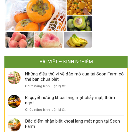
BÀI VIẾT – KINH NGHIỆM
Những điều thú vị về đào mỏ quạ tại Seon Farm có
thể bạn chưa biết
ở
Chức năng bình luận bị tắt
Những
điều
Bí quyết nướng khoai lang mật chảy mật, thơm
thú
ngọt
vị
ở
Chức năng bình luận bị tắt
về
Bí
đào
quyết
Đặc điểm nhận biết khoai lang mật ngon tại Seon
mỏ
nướng
Farm
quạ
khoai
tại