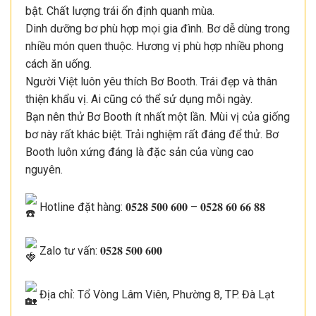
bật. Chất lượng trái ổn định quanh mùa.
Dinh dưỡng bơ phù hợp mọi gia đình. Bơ dễ dùng trong
nhiều món quen thuộc. Hương vị phù hợp nhiều phong
cách ăn uống.
Người Việt luôn yêu thích Bơ Booth. Trái đẹp và thân
thiện khẩu vị. Ai cũng có thể sử dụng mỗi ngày.
Bạn nên thử Bơ Booth ít nhất một lần. Mùi vị của giống
bơ này rất khác biệt. Trải nghiệm rất đáng để thử. Bơ
Booth luôn xứng đáng là đặc sản của vùng cao
nguyên.
Hotline đặt hàng: 𝟎𝟓𝟐𝟖 𝟓𝟎𝟎 𝟔𝟎𝟎 – 𝟎𝟓𝟐𝟖 𝟔𝟎 𝟔𝟔 𝟖𝟖
Zalo tư vấn: 𝟎𝟓𝟐𝟖 𝟓𝟎𝟎 𝟔𝟎𝟎
Địa chỉ: Tổ Vòng Lâm Viên, Phường 8, TP. Đà Lạt