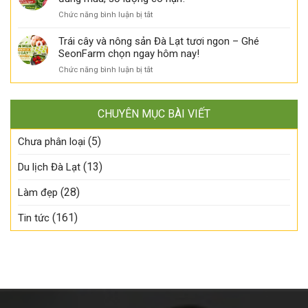
Hai
quản
nhập
tự
hương
ở
Chức năng bình luận bị tắt
thế
khẩu
nhiên
vị,
Đào
nào?
đã
–
một
Đỏ
Trái cây và nông sản Đà Lạt tươi ngon – Ghé
về
Đã
mùa
nhập
SeonFarm chọn ngay hôm nay!
SeonFarm
có
ngon!
khẩu
–
mặt
ở
Chức năng bình luận bị tắt
đã
Tươi
tại
Trái
về
ngon
SeonFarm!
cây
SeonFarm
đúng
và
–
mùa,
CHUYÊN MỤC BÀI VIẾT
nông
Tươi
chậm
sản
ngon
tay
(5)
Đà
Chưa phân loại
đúng
là
Lạt
mùa,
lỡ!
tươi
(13)
Du lịch Đà Lạt
số
ngon
lượng
–
có
(28)
Làm đẹp
Ghé
hạn!
SeonFarm
(161)
Tin tức
chọn
ngay
hôm
nay!