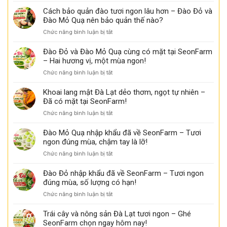
khoai
ngọt
chưa
nhận
Cách bảo quản đào tươi ngon lâu hơn – Đào Đỏ và
lang
biết
biết
mật
Đào Mỏ Quạ nên bảo quản thế nào?
đào
ngon
ở
Chức năng bình luận bị tắt
đỏ
tại
Cách
tươi
Seon
bảo
ngon
Đào Đỏ và Đào Mỏ Quạ cùng có mặt tại SeonFarm
Farm
quản
tại
– Hai hương vị, một mùa ngon!
đào
Seon
ở
Chức năng bình luận bị tắt
tươi
Farm
Đào
ngon
Đỏ
Khoai lang mật Đà Lạt dẻo thơm, ngọt tự nhiên –
lâu
và
Đã có mặt tại SeonFarm!
hơn
Đào
–
ở
Chức năng bình luận bị tắt
Mỏ
Đào
Khoai
Quạ
Đỏ
lang
Đào Mỏ Quạ nhập khẩu đã về SeonFarm – Tươi
cùng
và
mật
ngon đúng mùa, chậm tay là lỡ!
có
Đào
Đà
mặt
Mỏ
ở
Chức năng bình luận bị tắt
Lạt
tại
Quạ
Đào
dẻo
SeonFarm
nên
Mỏ
Đào Đỏ nhập khẩu đã về SeonFarm – Tươi ngon
thơm,
–
bảo
Quạ
đúng mùa, số lượng có hạn!
ngọt
Hai
quản
nhập
tự
hương
ở
Chức năng bình luận bị tắt
thế
khẩu
nhiên
vị,
Đào
nào?
đã
–
một
Đỏ
Trái cây và nông sản Đà Lạt tươi ngon – Ghé
về
Đã
mùa
nhập
SeonFarm chọn ngay hôm nay!
SeonFarm
có