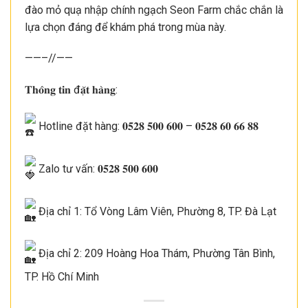
đào mỏ quạ nhập chính ngạch Seon Farm chắc chắn là
lựa chọn đáng để khám phá trong mùa này.
——–//——
𝐓𝐡𝐨̂𝐧𝐠 𝐭𝐢𝐧 đ𝐚̣̆𝐭 𝐡𝐚̀𝐧𝐠:
Hotline đặt hàng: 𝟎𝟓𝟐𝟖 𝟓𝟎𝟎 𝟔𝟎𝟎 – 𝟎𝟓𝟐𝟖 𝟔𝟎 𝟔𝟔 𝟖𝟖
Zalo tư vấn: 𝟎𝟓𝟐𝟖 𝟓𝟎𝟎 𝟔𝟎𝟎
Địa chỉ 1: Tổ Vòng Lâm Viên, Phường 8, TP. Đà Lạt
Địa chỉ 2: 209 Hoàng Hoa Thám, Phường Tân Bình,
TP. Hồ Chí Minh