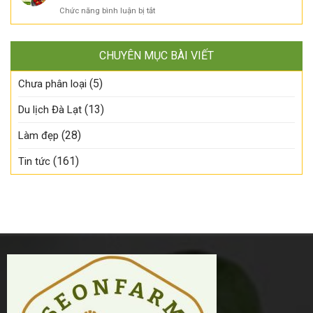
ngon!
khẩu
–
mặt
ở
Chức năng bình luận bị tắt
đã
Tươi
tại
Trái
về
ngon
SeonFarm!
cây
SeonFarm
đúng
và
–
mùa,
CHUYÊN MỤC BÀI VIẾT
nông
Tươi
chậm
sản
ngon
tay
(5)
Đà
Chưa phân loại
đúng
là
Lạt
mùa,
lỡ!
tươi
(13)
Du lịch Đà Lạt
số
ngon
lượng
–
có
(28)
Làm đẹp
Ghé
hạn!
SeonFarm
(161)
Tin tức
chọn
ngay
hôm
nay!