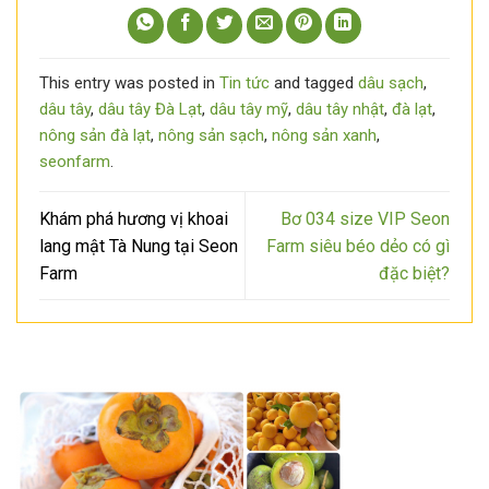
This entry was posted in
Tin tức
and tagged
dâu sạch
,
dâu tây
,
dâu tây Đà Lạt
,
dâu tây mỹ
,
dâu tây nhật
,
đà lạt
,
nông sản đà lạt
,
nông sản sạch
,
nông sản xanh
,
seonfarm
.
Khám phá hương vị khoai
Bơ 034 size VIP Seon
lang mật Tà Nung tại Seon
Farm siêu béo dẻo có gì
Farm
đặc biệt?