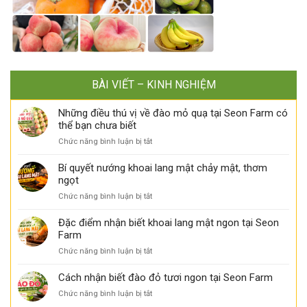
BÀI VIẾT – KINH NGHIỆM
Những điều thú vị về đào mỏ quạ tại Seon Farm có
thể bạn chưa biết
ở
Chức năng bình luận bị tắt
Những
điều
Bí quyết nướng khoai lang mật chảy mật, thơm
thú
ngọt
vị
ở
Chức năng bình luận bị tắt
về
Bí
đào
quyết
Đặc điểm nhận biết khoai lang mật ngon tại Seon
mỏ
nướng
Farm
quạ
khoai
tại
ở
Chức năng bình luận bị tắt
lang
Seon
Đặc
mật
Farm
điểm
Cách nhận biết đào đỏ tươi ngon tại Seon Farm
chảy
có
nhận
mật,
thể
ở
Chức năng bình luận bị tắt
biết
thơm
bạn
Cách