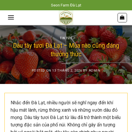
Skip
Seon Farm Đà Lạt
to
content
TIN TỨC
Dâu tây tươi Đà Lạt – Mùa nào cũng đáng
thưởng thức
POSTED ON
13 THÁNG 2, 2026
BY
ADMIN
Nhắc đến Đà Lạt, nhiều người sẽ nghĩ ngay đến khí
hậu mát lành, rừng thông xanh và những vườn dâu đỏ
mọng. Dâu tây tươi Đà Lạt từ lâu đã trở thành một biểu
tượng đặc sản của phố núi. Không chỉ gây ấn tượng