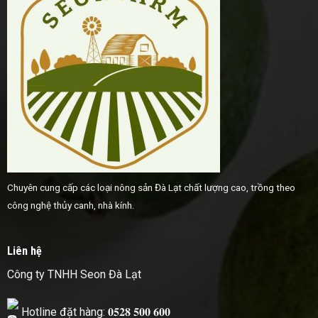
Chuyên cung cấp các loại nông sản Đà Lạt chất lượng cao, trồng theo
công nghệ thủy canh, nhà kính.
Liên hệ
Công ty TNHH Seon Đà Lạt
Hotline đặt hàng: 𝟎𝟓𝟐𝟖 𝟓𝟎𝟎 𝟔𝟎𝟎