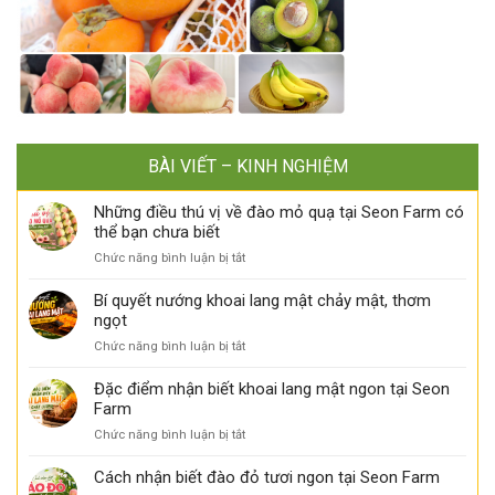
BÀI VIẾT – KINH NGHIỆM
Những điều thú vị về đào mỏ quạ tại Seon Farm có
thể bạn chưa biết
ở
Chức năng bình luận bị tắt
Những
điều
Bí quyết nướng khoai lang mật chảy mật, thơm
thú
ngọt
vị
ở
Chức năng bình luận bị tắt
về
Bí
đào
quyết
Đặc điểm nhận biết khoai lang mật ngon tại Seon
mỏ
nướng
Farm
quạ
khoai
tại
ở
Chức năng bình luận bị tắt
lang
Seon
Đặc
mật
Farm
điểm
Cách nhận biết đào đỏ tươi ngon tại Seon Farm
chảy
có
nhận