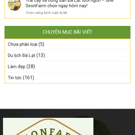
Trái cây và nông sản Đà Lạt tươi ngon – Ghé
về
Đã
mùa
nhập
SeonFarm chọn ngay hôm nay!
SeonFarm
có
ngon!
khẩu
–
mặt
ở
Chức năng bình luận bị tắt
đã
Tươi
tại
Trái
về
ngon
SeonFarm!
cây
SeonFarm
đúng
và
–
mùa,
CHUYÊN MỤC BÀI VIẾT
nông
Tươi
chậm
sản
ngon
tay
(5)
Đà
Chưa phân loại
đúng
là
Lạt
mùa,
lỡ!
tươi
(13)
Du lịch Đà Lạt
số
ngon
lượng
–
có
(28)
Làm đẹp
Ghé
hạn!
SeonFarm
(161)
Tin tức
chọn
ngay
hôm
nay!