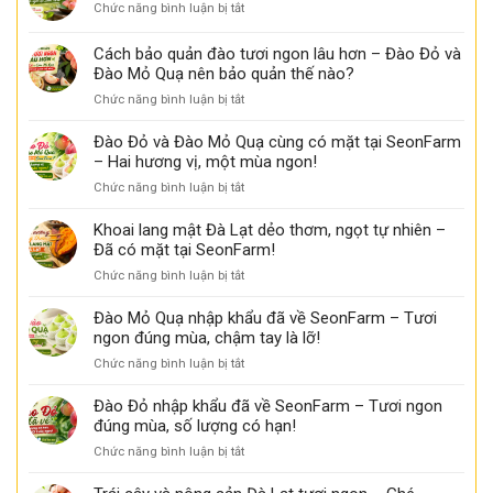
mật,
thể
ở
Chức năng bình luận bị tắt
biết
thơm
bạn
Cách
khoai
ngọt
chưa
nhận
Cách bảo quản đào tươi ngon lâu hơn – Đào Đỏ và
lang
biết
biết
mật
Đào Mỏ Quạ nên bảo quản thế nào?
đào
ngon
ở
Chức năng bình luận bị tắt
đỏ
tại
Cách
tươi
Seon
bảo
ngon
Đào Đỏ và Đào Mỏ Quạ cùng có mặt tại SeonFarm
Farm
quản
tại
– Hai hương vị, một mùa ngon!
đào
Seon
ở
Chức năng bình luận bị tắt
tươi
Farm
Đào
ngon
Đỏ
Khoai lang mật Đà Lạt dẻo thơm, ngọt tự nhiên –
lâu
và
Đã có mặt tại SeonFarm!
hơn
Đào
–
ở
Chức năng bình luận bị tắt
Mỏ
Đào
Khoai
Quạ
Đỏ
lang
Đào Mỏ Quạ nhập khẩu đã về SeonFarm – Tươi
cùng
và
mật
ngon đúng mùa, chậm tay là lỡ!
có
Đào
Đà
mặt
Mỏ
ở
Chức năng bình luận bị tắt
Lạt
tại
Quạ
Đào
dẻo
SeonFarm
nên
Mỏ
Đào Đỏ nhập khẩu đã về SeonFarm – Tươi ngon
thơm,
–
bảo
Quạ
đúng mùa, số lượng có hạn!
ngọt
Hai
quản
nhập
tự
hương
ở
Chức năng bình luận bị tắt
thế
khẩu
nhiên
vị,
Đào
nào?
đã
–
một
Đỏ