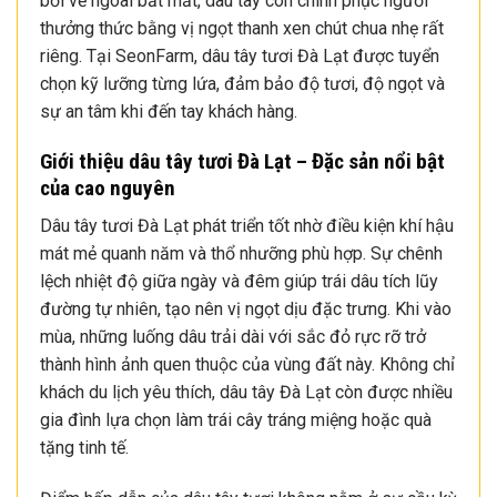
bởi vẻ ngoài bắt mắt, dâu tây còn chinh phục người
thưởng thức bằng vị ngọt thanh xen chút chua nhẹ rất
riêng. Tại SeonFarm, dâu tây tươi Đà Lạt được tuyển
chọn kỹ lưỡng từng lứa, đảm bảo độ tươi, độ ngọt và
sự an tâm khi đến tay khách hàng.
Giới thiệu dâu tây tươi Đà Lạt – Đặc sản nổi bật
của cao nguyên
Dâu tây tươi Đà Lạt phát triển tốt nhờ điều kiện khí hậu
mát mẻ quanh năm và thổ nhưỡng phù hợp. Sự chênh
lệch nhiệt độ giữa ngày và đêm giúp trái dâu tích lũy
đường tự nhiên, tạo nên vị ngọt dịu đặc trưng. Khi vào
mùa, những luống dâu trải dài với sắc đỏ rực rỡ trở
thành hình ảnh quen thuộc của vùng đất này. Không chỉ
khách du lịch yêu thích, dâu tây Đà Lạt còn được nhiều
gia đình lựa chọn làm trái cây tráng miệng hoặc quà
tặng tinh tế.