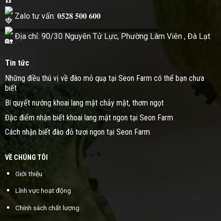
Zalo tư vấn: 𝟎𝟓𝟐𝟖 𝟓𝟎𝟎 𝟔𝟎𝟎
Địa chỉ: 90/30 Nguyên Tử Lực, Phường Lâm Viên , Đà Lạt
Tin tức
Những điều thú vị về đào mỏ quạ tại Seon Farm có thể bạn chưa
biết
Bí quyết nướng khoai lang mật chảy mật, thơm ngọt
Đặc điểm nhận biết khoai lang mật ngon tại Seon Farm
Cách nhận biết đào đỏ tươi ngon tại Seon Farm
VỀ CHÚNG TÔI
Giới thiệu
Lĩnh vực hoạt động
Chính sách chất lượng