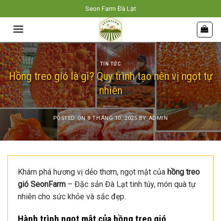
Skip
Seon Farm Đà Lạt
to
content
TIN TỨC
Hồng treo gió là gì? Quy trình tạo nên vị ngọt tự
nhiên
POSTED ON
8 THÁNG 10, 2025
BY
ADMIN
Khám phá hương vị dẻo thơm, ngọt mật của
hồng treo
gió SeonFarm
– Đặc sản Đà Lạt tinh túy, món quà tự
nhiên cho sức khỏe và sắc đẹp.
Hành trình ngọt mật của hồng treo gió