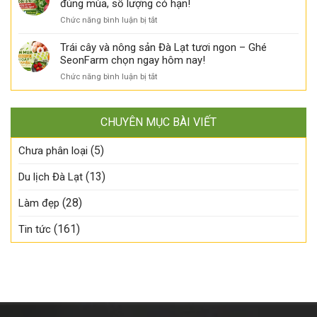
đúng mùa, số lượng có hạn!
ngọt
Hai
quản
nhập
tự
hương
ở
Chức năng bình luận bị tắt
thế
khẩu
nhiên
vị,
Đào
nào?
đã
–
một
Đỏ
Trái cây và nông sản Đà Lạt tươi ngon – Ghé
về
Đã
mùa
nhập
SeonFarm chọn ngay hôm nay!
SeonFarm
có
ngon!
khẩu
–
mặt
ở
Chức năng bình luận bị tắt
đã
Tươi
tại
Trái
về
ngon
SeonFarm!
cây
SeonFarm
đúng
và
–
mùa,
CHUYÊN MỤC BÀI VIẾT
nông
Tươi
chậm
sản
ngon
tay
(5)
Đà
Chưa phân loại
đúng
là
Lạt
mùa,
lỡ!
tươi
(13)
Du lịch Đà Lạt
số
ngon
lượng
–
có
(28)
Làm đẹp
Ghé
hạn!
SeonFarm
(161)
Tin tức
chọn
ngay
hôm
nay!