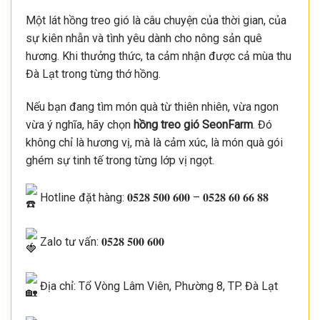
Một lát hồng treo gió là câu chuyện của thời gian, của
sự kiên nhẫn và tình yêu dành cho nông sản quê
hương. Khi thưởng thức, ta cảm nhận được cả mùa thu
Đà Lạt trong từng thớ hồng.
Nếu bạn đang tìm món quà từ thiên nhiên, vừa ngon
vừa ý nghĩa, hãy chọn
hồng treo gió SeonFarm
. Đó
không chỉ là hương vị, mà là cảm xúc, là món quà gói
ghém sự tinh tế trong từng lớp vị ngọt.
Hotline đặt hàng: 𝟎𝟓𝟐𝟖 𝟓𝟎𝟎 𝟔𝟎𝟎 – 𝟎𝟓𝟐𝟖 𝟔𝟎 𝟔𝟔 𝟖𝟖
Zalo tư vấn: 𝟎𝟓𝟐𝟖 𝟓𝟎𝟎 𝟔𝟎𝟎
Địa chỉ: Tổ Vòng Lâm Viên, Phường 8, TP. Đà Lạt