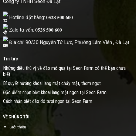
Công ty TNHH Seon Đà Lạt
Hotline đặt hàng: 𝟎𝟓𝟐𝟖 𝟓𝟎𝟎 𝟔𝟎𝟎
Zalo tư vấn: 𝟎𝟓𝟐𝟖 𝟓𝟎𝟎 𝟔𝟎𝟎
Địa chỉ: 90/30 Nguyên Tử Lực, Phường Lâm Viên , Đà Lạt
Tin tức
Những điều thú vị về đào mỏ quạ tại Seon Farm có thể bạn chưa
biết
Bí quyết nướng khoai lang mật chảy mật, thơm ngọt
Đặc điểm nhận biết khoai lang mật ngon tại Seon Farm
Cách nhận biết đào đỏ tươi ngon tại Seon Farm
VỀ CHÚNG TÔI
Giới thiệu