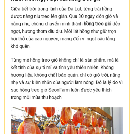
Giữa tiết trời trong lành của Đà Lạt, từng trái hồng
được nâng niu treo lên giàn. Qua 30 ngày đón gió và
nắng nhẹ, chúng chuyển mình thành
hồng treo gió
dẻo
ngọt, hương thơm dìu dịu. Mỗi lát hồng như giữ trọn
hơi thở của cao nguyên, mang đến vị ngọt sâu lắng
khó quên.
Từng mẻ hồng treo gió không chỉ là sản phẩm, mà là
kết tinh của sự tỉ mỉ và tình yêu thiên nhiên. Không
hương liệu, không chất bảo quản, chỉ có gió trời, nắng
nhẹ và sự kiên nhẫn của người làm nông. Đó là lý do vì
sao hồng treo gió SeonFarm luôn được yêu thích
trong mỗi mùa thu hoạch.