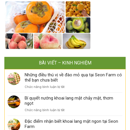
BÀI VIẾT – KINH NGHIỆM
Những điều thú vị về đào mỏ quạ tại Seon Farm có
thể bạn chưa biết
ở
Chức năng bình luận bị tắt
Những
điều
Bí quyết nướng khoai lang mật chảy mật, thơm
thú
ngọt
vị
ở
Chức năng bình luận bị tắt
về
Bí
đào
quyết
Đặc điểm nhận biết khoai lang mật ngon tại Seon
mỏ
nướng
Farm
quạ
khoai