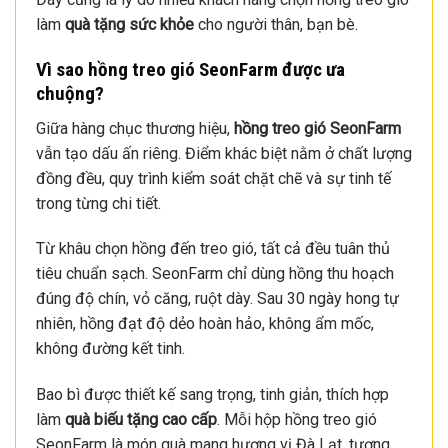
làm
quà tặng sức khỏe
cho người thân, bạn bè.
Vì sao hồng treo gió SeonFarm được ưa
chuộng
?
Giữa hàng chục thương hiệu,
hồng treo gió SeonFarm
vẫn tạo dấu ấn riêng. Điểm khác biệt nằm ở chất lượng
đồng đều, quy trình kiểm soát chặt chẽ và sự tinh tế
trong từng chi tiết.
Từ khâu chọn hồng đến treo gió, tất cả đều tuân thủ
tiêu chuẩn sạch. SeonFarm chỉ dùng hồng thu hoạch
đúng độ chín, vỏ căng, ruột dày. Sau 30 ngày hong tự
nhiên, hồng đạt độ dẻo hoàn hảo, không ẩm mốc,
không đường kết tinh.
Bao bì được thiết kế sang trọng, tinh giản, thích hợp
làm
quà biếu tặng cao cấp
. Mỗi hộp hồng treo gió
SeonFarm là món quà mang hương vị Đà Lạt, tượng