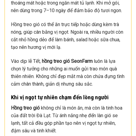
thoáng mát hoặc trong ngăn mát tủ lạnh. Khi mở gói,
nên dùng trong 7–10 ngày để đảm bảo độ tươi ngon.
Hồng treo gió có thể ăn trực tiếp hoặc dùng kèm trà
nóng, giúp cân bằng vị ngọt. Ngoài ra, nhiều người còn
cắt nhỏ hồng dẻo để làm bánh, salad hoặc sữa chua,
tạo nên hương vị mới lạ.
Vào dịp lễ Tết,
hồng treo gió SeonFarm
luôn là lựa
chọn lý tưởng cho những ai muốn gửi trao món quà
thiên nhiên. Không chỉ đẹp mắt mà còn chứa đựng tình
cảm chân thành, giản dị nhưng sâu sắc.
Khi vị ngọt tự nhiên chạm đến lòng người
Hồng treo gió
không chỉ là món ăn, mà còn là tinh hoa
của đất trời Đà Lạt. Từ ánh nắng nhẹ đến làn gió se
lạnh, tất cả đều góp phần tạo nên vị ngọt tự nhiên,
đậm sâu và tinh khiết.