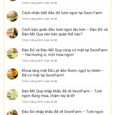
tại
ở
Chức năng bình luận bị tắt
lang
Seon
Đặc
mật
Farm
điểm
Cách nhận biết đào đỏ tươi ngon tại Seon Farm
chảy
có
nhận
mật,
thể
ở
Chức năng bình luận bị tắt
biết
thơm
bạn
Cách
khoai
ngọt
chưa
nhận
Cách bảo quản đào tươi ngon lâu hơn – Đào Đỏ và
lang
biết
biết
mật
Đào Mỏ Quạ nên bảo quản thế nào?
đào
ngon
ở
Chức năng bình luận bị tắt
đỏ
tại
Cách
tươi
Seon
bảo
ngon
Đào Đỏ và Đào Mỏ Quạ cùng có mặt tại SeonFarm
Farm
quản
tại
– Hai hương vị, một mùa ngon!
đào
Seon
ở
Chức năng bình luận bị tắt
tươi
Farm
Đào
ngon
Đỏ
Khoai lang mật Đà Lạt dẻo thơm, ngọt tự nhiên –
lâu
và
Đã có mặt tại SeonFarm!
hơn
Đào
–
ở
Chức năng bình luận bị tắt
Mỏ
Đào
Khoai
Quạ
Đỏ
lang
Đào Mỏ Quạ nhập khẩu đã về SeonFarm – Tươi
cùng
và
mật
ngon đúng mùa, chậm tay là lỡ!
có
Đào
Đà
mặt
Mỏ
ở
Chức năng bình luận bị tắt
Lạt
tại
Quạ
Đào
dẻo
SeonFarm
nên
Mỏ
Đào Đỏ nhập khẩu đã về SeonFarm – Tươi ngon
thơm,
–
bảo
Quạ