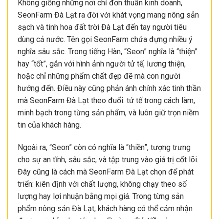
Không giống những nơi chỉ đơn thuần kinh doanh,
SeonFarm Đà Lạt ra đời với khát vọng mang nông sản
sạch và tinh hoa đất trời Đà Lạt đến tay người tiêu
dùng cả nước. Tên gọi SeonFarm chứa đựng nhiều ý
nghĩa sâu sắc. Trong tiếng Hàn, “Seon” nghĩa là “thiện”
hay “tốt”, gắn với hình ảnh người tử tế, lương thiện,
hoặc chỉ những phẩm chất đẹp đẽ mà con người
hướng đến. Điều này cũng phản ánh chính xác tinh thần
mà SeonFarm Đà Lạt theo đuổi: tử tế trong cách làm,
minh bạch trong từng sản phẩm, và luôn giữ trọn niềm
tin của khách hàng.
Ngoài ra, “Seon” còn có nghĩa là “thiền”, tượng trưng
cho sự an tĩnh, sâu sắc, và tập trung vào giá trị cốt lõi.
Đây cũng là cách mà SeonFarm Đà Lạt chọn để phát
triển: kiên định với chất lượng, không chạy theo số
lượng hay lợi nhuận bằng mọi giá. Trong từng sản
phẩm nông sản Đà Lạt, khách hàng có thể cảm nhận