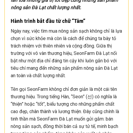
lan tỏa những giá trị tốt đẹp cùng những sản phẩm
nông sản Đà Lạt chất lượng nhất.
Hành trình bắt đầu từ chữ “Tâm”
Ngày nay, việc tìm mua nông sản sạch không chỉ là lựa
chọn vì sức khỏe mà còn là cách để chúng ta bày tỏ
trách nhiệm với thiên nhiên và cộng đồng. Giữa thị
trường với vô vàn thương hiệu, SeonFarm Đà Lạt nổi
bật như một địa chỉ đáng tin cậy khi luôn gắn bó với
tiêu chí mang đến những sản phẩm nông sản Đà Lạt
an toàn và chất lượng nhất.
Tên gọi SeonFarm không chỉ đơn giản là một cái tên
thương hiệu. Trong tiếng Hàn, “Seon” (선) có nghĩa là
“thiện” hoặc “tốt”, biểu tượng cho những phẩm chất
cao đẹp, chân thành và lương thiện. Đây cũng chính là
tinh thần mà SeonFarm Đà Lạt muốn gửi gắm: bán
nông sản sạch, đồng thời bán cả sự tử tế, minh bạch