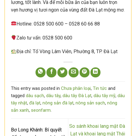
lương, tốt lành. Và để mỗi bữa ăn của bạn luôn trọn
vẹn hương vị tươi ngon của vùng đất Đà Lạt mộng mơ.
Hotline: 0528 500 600 – 0528 60 66 88
Zalo tư vấn: 0528 500 600
Địa chỉ: Tổ Vòng Lâm Viên, Phường 8, TP. Đà Lạt
This entry was posted in
Chưa phân loại
,
Tin tức
and
tagged
dâu sạch
,
dâu tây
,
dâu tây Đà Lạt
,
dâu tây mỹ
,
dâu
tây nhật
,
đà lạt
,
nông sản đà lạt
,
nông sản sạch
,
nông
sản xanh
,
seonfarm
.
So sánh khoai lang mật Đà
Bơ Long Khánh: Bí quyết
Lạt và khoai lang mật Thái