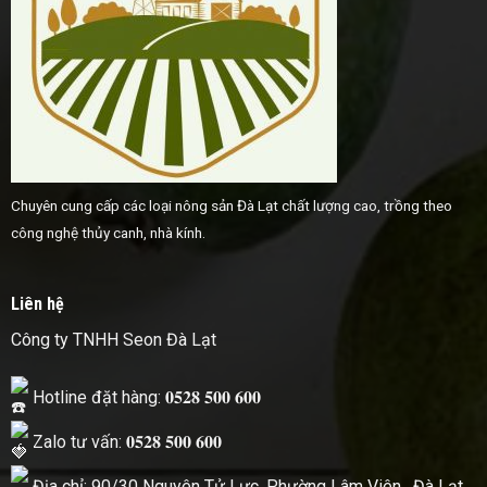
Chuyên cung cấp các loại nông sản Đà Lạt chất lượng cao, trồng theo
công nghệ thủy canh, nhà kính.
Liên hệ
Công ty TNHH Seon Đà Lạt
Hotline đặt hàng: 𝟎𝟓𝟐𝟖 𝟓𝟎𝟎 𝟔𝟎𝟎
Zalo tư vấn: 𝟎𝟓𝟐𝟖 𝟓𝟎𝟎 𝟔𝟎𝟎
Địa chỉ: 90/30 Nguyên Tử Lực, Phường Lâm Viên , Đà Lạt