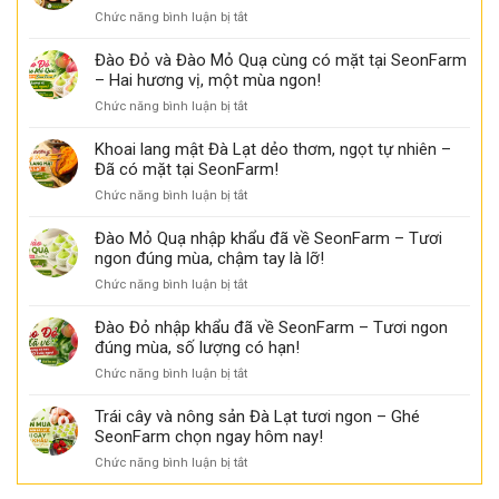
ngon
ở
Chức năng bình luận bị tắt
đỏ
tại
Cách
tươi
Seon
bảo
ngon
Đào Đỏ và Đào Mỏ Quạ cùng có mặt tại SeonFarm
Farm
quản
tại
– Hai hương vị, một mùa ngon!
đào
Seon
ở
Chức năng bình luận bị tắt
tươi
Farm
Đào
ngon
Đỏ
Khoai lang mật Đà Lạt dẻo thơm, ngọt tự nhiên –
lâu
và
Đã có mặt tại SeonFarm!
hơn
Đào
–
ở
Chức năng bình luận bị tắt
Mỏ
Đào
Khoai
Quạ
Đỏ
lang
Đào Mỏ Quạ nhập khẩu đã về SeonFarm – Tươi
cùng
và
mật
ngon đúng mùa, chậm tay là lỡ!
có
Đào
Đà
mặt
Mỏ
ở
Chức năng bình luận bị tắt
Lạt
tại
Quạ
Đào
dẻo
SeonFarm
nên
Mỏ
Đào Đỏ nhập khẩu đã về SeonFarm – Tươi ngon
thơm,
–
bảo
Quạ
đúng mùa, số lượng có hạn!
ngọt
Hai
quản
nhập
tự
hương
ở
Chức năng bình luận bị tắt
thế
khẩu
nhiên
vị,
Đào
nào?
đã
–
một
Đỏ
Trái cây và nông sản Đà Lạt tươi ngon – Ghé
về
Đã
mùa
nhập
SeonFarm chọn ngay hôm nay!
SeonFarm
có
ngon!
khẩu
–
mặt
ở
Chức năng bình luận bị tắt
đã
Tươi
tại
Trái
về
ngon
SeonFarm!