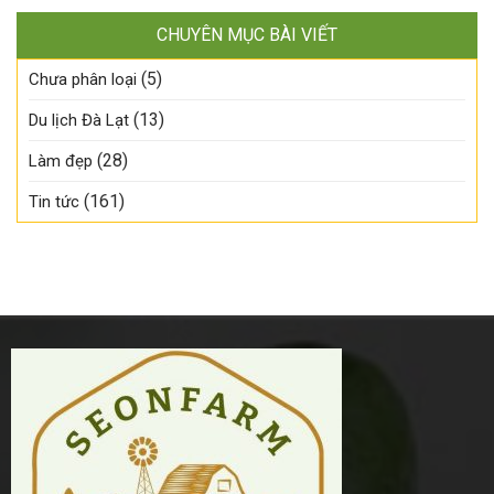
cây
SeonFarm
đúng
và
–
mùa,
CHUYÊN MỤC BÀI VIẾT
nông
Tươi
chậm
sản
ngon
tay
(5)
Đà
Chưa phân loại
đúng
là
Lạt
mùa,
lỡ!
tươi
(13)
Du lịch Đà Lạt
số
ngon
lượng
–
có
(28)
Làm đẹp
Ghé
hạn!
SeonFarm
(161)
Tin tức
chọn
ngay
hôm
nay!