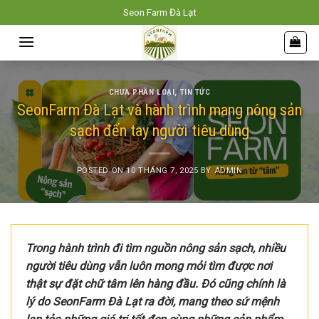
Skip
Seon Farm Đà Lạt
to
content
CHƯA PHÂN LOẠI
,
TIN TỨC
SeonFarm Đà Lạt và hành trình mang nông sản
sạch đến tay người tiêu dùng
POSTED ON
10 THÁNG 7, 2025
BY
ADMIN
Trong hành trình đi tìm nguồn nông sản sạch, nhiều
người tiêu dùng vẫn luôn mong mỏi tìm được nơi
thật sự đặt chữ tâm lên hàng đầu. Đó cũng chính là
lý do SeonFarm Đà Lạt ra đời, mang theo sứ mệnh