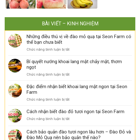
BÀI VIẾT – KINH NGHIỆM
Những điều thú vị về đào mỏ quạ tại Seon Farm có
thể bạn chưa biết
ở
Chức năng bình luận bị tắt
Những
điều
Bí quyết nướng khoai lang mật chảy mật, thơm
thú
ngọt
vị
ở
Chức năng bình luận bị tắt
về
Bí
đào
quyết
Đặc điểm nhận biết khoai lang mật ngon tại Seon
mỏ
nướng
Farm
quạ
khoai
tại
ở
Chức năng bình luận bị tắt
lang
Seon
Đặc
mật
Farm
điểm
Cách nhận biết đào đỏ tươi ngon tại Seon Farm
chảy
có
nhận
mật,
thể
ở
Chức năng bình luận bị tắt
biết
thơm
bạn
Cách
khoai
ngọt
chưa
nhận
Cách bảo quản đào tươi ngon lâu hơn – Đào Đỏ và
lang
biết
biết
mật
Đào Mỏ Quạ nên bảo quản thế nào?
đào