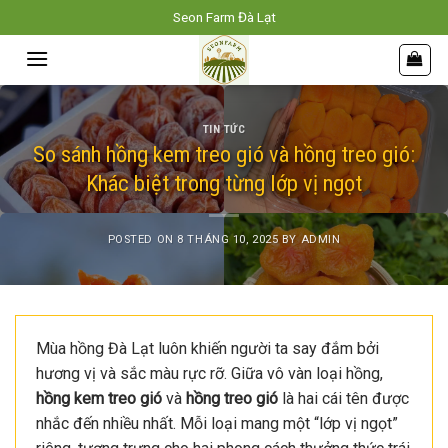
Skip
Seon Farm Đà Lạt
to
content
TIN TỨC
So sánh hồng kem treo gió và hồng treo gió:
Khác biệt trong từng lớp vị ngọt
POSTED ON
8 THÁNG 10, 2025
BY
ADMIN
Mùa hồng Đà Lạt luôn khiến người ta say đắm bởi
hương vị và sắc màu rực rỡ. Giữa vô vàn loại hồng,
hồng kem treo gió
và
hồng treo gió
là hai cái tên được
nhắc đến nhiều nhất. Mỗi loại mang một “lớp vị ngọt”