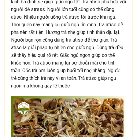
kinh ổn định sẽ giúp giấc ngủ tốt. Trà atiso phù hợp với
người dễ stress. Người lớn tuổi cũng có thể dùng
atiso. Nhiều người uống trà atiso tối trước khi ngủ.
Thói quen này mang lại giấc ngủ ổn định. Trà atiso dễ
pha nên rất tiện. Hương trà nhẹ giúp tinh thần dịu lại.
Người bận rộn cũng dùng trà atiso để thư giãn. Trà
atiso là giải pháp tự nhiên cho giấc ngủ. Dùng trà đều
sẽ thấy hiệu quả rõ rệt. Giấc ngủ ngon giúp cơ thể
khỏe hơn. Trà atiso mang lại sự thoải mái cho tinh
thần. Cốc trà ấm luôn giúp buổi tối nhẹ nhàng. Người
trẻ cũng thích trà này vì an toàn. Trà atiso giúp ngủ
ngon mà không gây lệ thuộc.