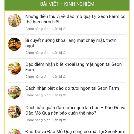
BÀI VIẾT – KINH NGHIỆM
Những điều thú vị về đào mỏ quạ tại Seon Farm có
thể bạn chưa biết
ở
Chức năng bình luận bị tắt
Những
điều
Bí quyết nướng khoai lang mật chảy mật, thơm
thú
ngọt
vị
ở
Chức năng bình luận bị tắt
về
Bí
đào
quyết
Đặc điểm nhận biết khoai lang mật ngon tại Seon
mỏ
nướng
Farm
quạ
khoai
tại
ở
Chức năng bình luận bị tắt
lang
Seon
Đặc
mật
Farm
điểm
Cách nhận biết đào đỏ tươi ngon tại Seon Farm
chảy
có
nhận
mật,
thể
ở
Chức năng bình luận bị tắt
biết
thơm
bạn
Cách
khoai
ngọt
chưa
nhận
Cách bảo quản đào tươi ngon lâu hơn – Đào Đỏ và
lang
biết
biết
mật
Đào Mỏ Quạ nên bảo quản thế nào?
đào
ngon
ở
Chức năng bình luận bị tắt
đỏ
tại
Cách
tươi
Seon
bảo
ngon
Đào Đỏ và Đào Mỏ Quạ cùng có mặt tại SeonFarm
Farm