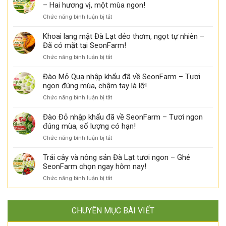
quản
tại
– Hai hương vị, một mùa ngon!
đào
Seon
ở
Chức năng bình luận bị tắt
tươi
Farm
Đào
ngon
Đỏ
Khoai lang mật Đà Lạt dẻo thơm, ngọt tự nhiên –
lâu
và
Đã có mặt tại SeonFarm!
hơn
Đào
–
ở
Chức năng bình luận bị tắt
Mỏ
Đào
Khoai
Quạ
Đỏ
lang
Đào Mỏ Quạ nhập khẩu đã về SeonFarm – Tươi
cùng
và
mật
ngon đúng mùa, chậm tay là lỡ!
có
Đào
Đà
mặt
Mỏ
ở
Chức năng bình luận bị tắt
Lạt
tại
Quạ
Đào
dẻo
SeonFarm
nên
Mỏ
Đào Đỏ nhập khẩu đã về SeonFarm – Tươi ngon
thơm,
–
bảo
Quạ
đúng mùa, số lượng có hạn!
ngọt
Hai
quản
nhập
tự
hương
ở
Chức năng bình luận bị tắt
thế
khẩu
nhiên
vị,
Đào
nào?
đã
–
một
Đỏ
Trái cây và nông sản Đà Lạt tươi ngon – Ghé
về
Đã
mùa
nhập
SeonFarm chọn ngay hôm nay!
SeonFarm
có
ngon!
khẩu
–
mặt
ở
Chức năng bình luận bị tắt
đã
Tươi
tại
Trái
về
ngon
SeonFarm!
cây
SeonFarm
đúng
và
–
mùa,
CHUYÊN MỤC BÀI VIẾT
nông
Tươi
chậm
sản
ngon
tay