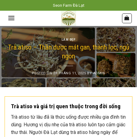
Skip
Seon Farm Đà Lạt
to
content
LÀM ĐẸP
Trà atiso – Thần dược mát gan, thanh lọc, ngủ
ngon
POSTED ON
28 THÁNG 11, 2025
BY
ADMIN
Trà atiso và giá trị quen thuộc trong đời sống
Trà atiso từ lâu đã là thức uống được nhiều gia đình tin
dùng. Hương vị dịu nhẹ của trà atiso luôn tạo cảm giác
thư thái. Người Đà Lạt dùng trà atiso hằng ngày để