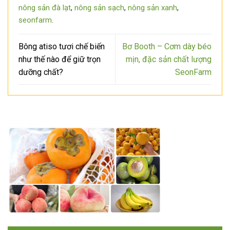
nông sản đà lạt
,
nông sản sạch
,
nông sản xanh
,
seonfarm
.
Bông atiso tươi chế biến
Bơ Booth – Cơm dày béo
như thế nào để giữ trọn
mịn, đặc sản chất lượng
dưỡng chất?
SeonFarm