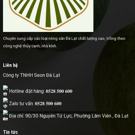
Chuyên cung cấp các loại nông sản Đà Lạt chất lượng cao, trồng theo
công nghệ thủy canh, nhà kính.
Liên hệ
Công ty TNHH Seon Đà Lạt
Hotline đặt hàng: 𝟎𝟓𝟐𝟖 𝟓𝟎𝟎 𝟔𝟎𝟎
Zalo tư vấn: 𝟎𝟓𝟐𝟖 𝟓𝟎𝟎 𝟔𝟎𝟎
Địa chỉ: 90/30 Nguyên Tử Lực, Phường Lâm Viên , Đà Lạt
Tin tức