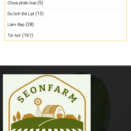
(5)
Đà
Chưa phân loại
đúng
là
Lạt
mùa,
lỡ!
tươi
(13)
Du lịch Đà Lạt
số
ngon
lượng
–
có
(28)
Làm đẹp
Ghé
hạn!
SeonFarm
(161)
Tin tức
chọn
ngay
hôm
nay!