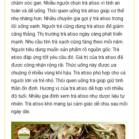
chăm sóc gan. Nhiều người chọn trà atiso vì tính an
toàn và dễ uống. Thói quen uống trà atiso giúp cơ thể
nhẹ nhàng hơn. Nhiều chuyên gia gợi ý trà atiso trong
lối sống xanh. Người trẻ cũng dùng trà atiso để giảm
căng thẳng. Thị trường trà atiso ngày càng phát triển
mạnh. Nhu cầu tìm trà sạch cũng tăng theo mỗi năm.
Người tiêu dùng muốn sản phẩm rõ nguồn gốc. Trà
atiso đáp ứng tốt yêu cầu đó. Giá trị của trà atiso đã
được công nhận rộng rãi. Thức uống này được ưa
chuộng ở nhiều vùng khí hậu. Trà atiso phù hợp cho cả
người lớn và trẻ nhỏ. Thói quen uống trà giúp giữ tinh
thần ổn định. Hương vị của trà atiso dễ hợp với nhiều
độ tuổi. Nhiều gia đình xem trà atiso như dược liệu tự
nhiên. Trà atiso khô mang lại cảm giác dễ chịu sau mỗi
ngày dài.