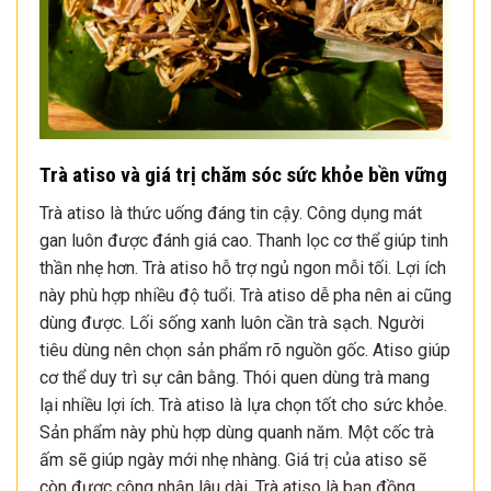
Trà atiso và giá trị chăm sóc sức khỏe bền vững
Trà atiso là thức uống đáng tin cậy. Công dụng mát
gan luôn được đánh giá cao. Thanh lọc cơ thể giúp tinh
thần nhẹ hơn. Trà atiso hỗ trợ ngủ ngon mỗi tối. Lợi ích
này phù hợp nhiều độ tuổi. Trà atiso dễ pha nên ai cũng
dùng được. Lối sống xanh luôn cần trà sạch. Người
tiêu dùng nên chọn sản phẩm rõ nguồn gốc. Atiso giúp
cơ thể duy trì sự cân bằng. Thói quen dùng trà mang
lại nhiều lợi ích. Trà atiso là lựa chọn tốt cho sức khỏe.
Sản phẩm này phù hợp dùng quanh năm. Một cốc trà
ấm sẽ giúp ngày mới nhẹ nhàng. Giá trị của atiso sẽ
còn được công nhận lâu dài. Trà atiso là bạn đồng