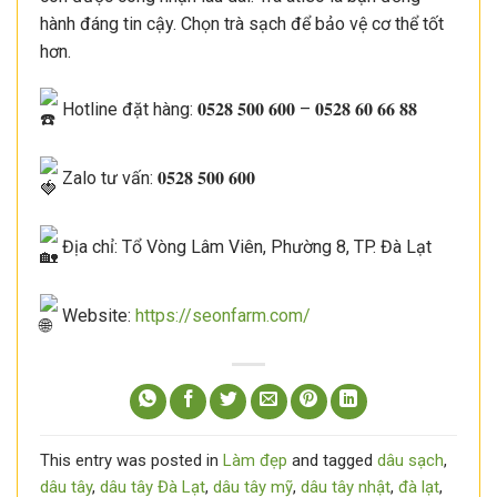
hành đáng tin cậy. Chọn trà sạch để bảo vệ cơ thể tốt
hơn.
Hotline đặt hàng: 𝟎𝟓𝟐𝟖 𝟓𝟎𝟎 𝟔𝟎𝟎 – 𝟎𝟓𝟐𝟖 𝟔𝟎 𝟔𝟔 𝟖𝟖
Zalo tư vấn: 𝟎𝟓𝟐𝟖 𝟓𝟎𝟎 𝟔𝟎𝟎
Địa chỉ: Tổ Vòng Lâm Viên, Phường 8, TP. Đà Lạt
Website:
https://seonfarm.com/
This entry was posted in
Làm đẹp
and tagged
dâu sạch
,
dâu tây
,
dâu tây Đà Lạt
,
dâu tây mỹ
,
dâu tây nhật
,
đà lạt
,