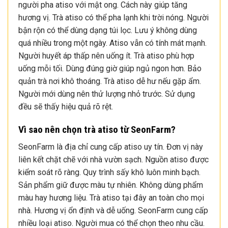
người pha atiso với mật ong. Cách này giúp tăng
hương vị. Trà atiso có thể pha lạnh khi trời nóng. Người
bận rộn có thể dùng dạng túi lọc. Lưu ý không dùng
quá nhiều trong một ngày. Atiso vẫn có tính mát mạnh.
Người huyết áp thấp nên uống ít. Trà atiso phù hợp
uống mỗi tối. Dùng đúng giờ giúp ngủ ngon hơn. Bảo
quản trà nơi khô thoáng. Trà atiso dễ hư nếu gặp ẩm.
Người mới dùng nên thử lượng nhỏ trước. Sử dụng
đều sẽ thấy hiệu quả rõ rệt.
Vì sao nên chọn trà atiso từ SeonFarm
?
SeonFarm là địa chỉ cung cấp atiso uy tín. Đơn vị này
liên kết chặt chẽ với nhà vườn sạch. Nguồn atiso được
kiểm soát rõ ràng. Quy trình sấy khô luôn minh bạch.
Sản phẩm giữ được màu tự nhiên. Không dùng phẩm
màu hay hương liệu. Trà atiso tại đây an toàn cho mọi
nhà. Hương vị ổn định và dễ uống. SeonFarm cung cấp
nhiều loại atiso. Người mua có thể chọn theo nhu cầu.