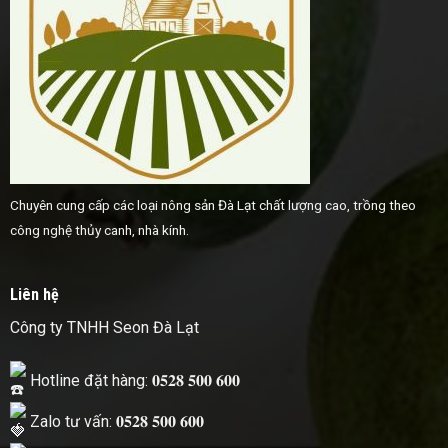
Chuyên cung cấp các loại nông sản Đà Lạt chất lượng cao, trồng theo
công nghệ thủy canh, nhà kính.
Liên hệ
Công ty TNHH Seon Đà Lạt
Hotline đặt hàng: 𝟎𝟓𝟐𝟖 𝟓𝟎𝟎 𝟔𝟎𝟎
Zalo tư vấn: 𝟎𝟓𝟐𝟖 𝟓𝟎𝟎 𝟔𝟎𝟎