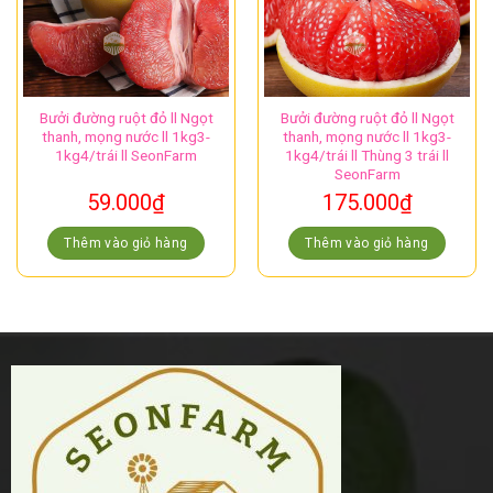
Bưởi đường ruột đỏ ll Ngọt
Bưởi đường ruột đỏ ll Ngọt
thanh, mọng nước ll 1kg3-
thanh, mọng nước ll 1kg3-
1kg4/trái ll SeonFarm
1kg4/trái ll Thùng 3 trái ll
SeonFarm
59.000
₫
175.000
₫
Thêm vào giỏ hàng
Thêm vào giỏ hàng