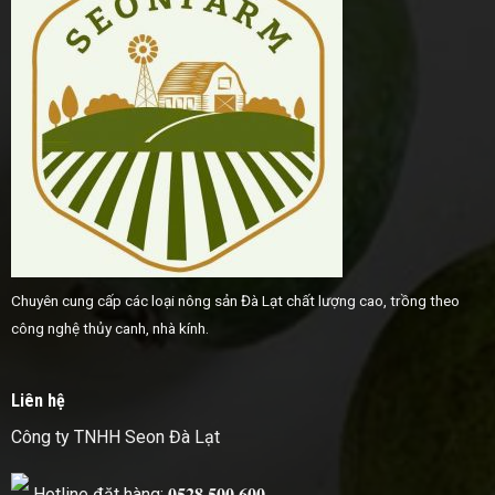
Chuyên cung cấp các loại nông sản Đà Lạt chất lượng cao, trồng theo
công nghệ thủy canh, nhà kính.
Liên hệ
Công ty TNHH Seon Đà Lạt
Hotline đặt hàng: 𝟎𝟓𝟐𝟖 𝟓𝟎𝟎 𝟔𝟎𝟎