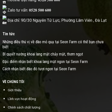
Zalo tư vấn: 𝟎𝟓𝟐𝟖 𝟓𝟎𝟎 𝟔𝟎𝟎
Địa chỉ: 90/30 Nguyên Tử Lực, Phường Lâm Viên , Đà Lạt
Tin tức
Những điều thú vị về đào mỏ quạ tại Seon Farm có thể bạn chưa
biết
Bí quyết nướng khoai lang mật chảy mật, thơm ngọt
Đặc điểm nhận biết khoai lang mật ngon tại Seon Farm
Cách nhận biết đào đỏ tươi ngon tại Seon Farm
VỀ CHÚNG TÔI
Giới thiệu
Lĩnh vực hoạt động
Chính sách chất lượng