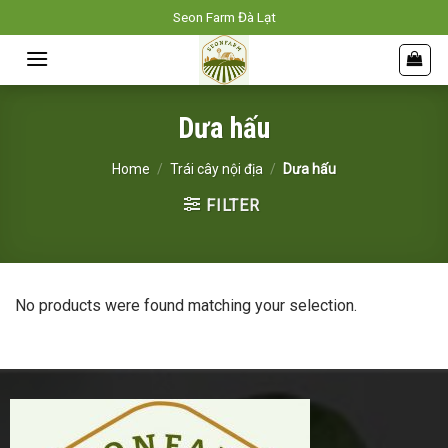
Skip
Seon Farm Đà Lạt
to
content
Dưa hấu
Home
/
Trái cây nội địa
/
Dưa hấu
FILTER
No products were found matching your selection.