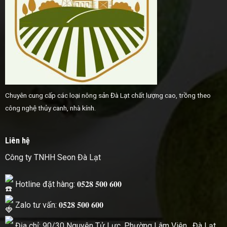
Chuyên cung cấp các loại nông sản Đà Lạt chất lượng cao, trồng theo
công nghệ thủy canh, nhà kính.
Liên hệ
Công ty TNHH Seon Đà Lạt
Hotline đặt hàng: 𝟎𝟓𝟐𝟖 𝟓𝟎𝟎 𝟔𝟎𝟎
Zalo tư vấn: 𝟎𝟓𝟐𝟖 𝟓𝟎𝟎 𝟔𝟎𝟎
Địa chỉ: 90/30 Nguyên Tử Lực, Phường Lâm Viên , Đà Lạt