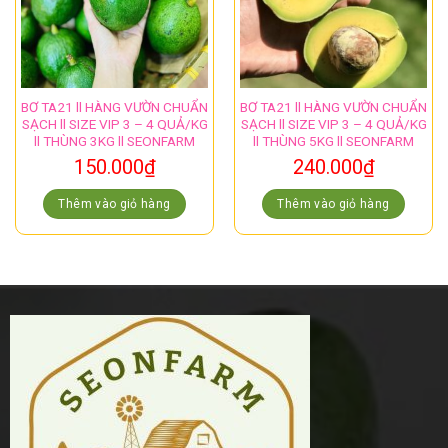
BƠ TA21 ll HÀNG VƯỜN CHUẨN
BƠ TA21 ll HÀNG VƯỜN CHUẨN
SẠCH ll SIZE VIP 3 – 4 QUẢ/KG
SẠCH ll SIZE VIP 3 – 4 QUẢ/KG
ll THÙNG 3KG ll SEONFARM
ll THÙNG 5KG ll SEONFARM
150.000
₫
240.000
₫
Thêm vào giỏ hàng
Thêm vào giỏ hàng