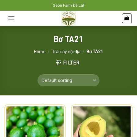
Skip
Seon Farm Đà Lạt
to
content
Bơ TA21
Home
/
Trái cây nội địa
/
Bơ TA21
FILTER