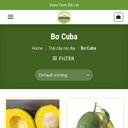
Skip
Seon Farm Đà Lạt
to
content
Bơ Cuba
Home
/
Trái cây nội địa
/
Bơ Cuba
FILTER