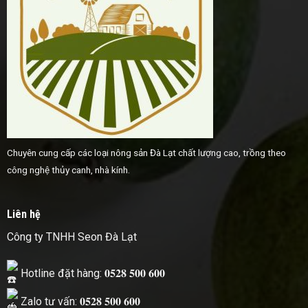
Chuyên cung cấp các loại nông sản Đà Lạt chất lượng cao, trồng theo
công nghệ thủy canh, nhà kính.
Liên hệ
Công ty TNHH Seon Đà Lạt
Hotline đặt hàng: 𝟎𝟓𝟐𝟖 𝟓𝟎𝟎 𝟔𝟎𝟎
Zalo tư vấn: 𝟎𝟓𝟐𝟖 𝟓𝟎𝟎 𝟔𝟎𝟎