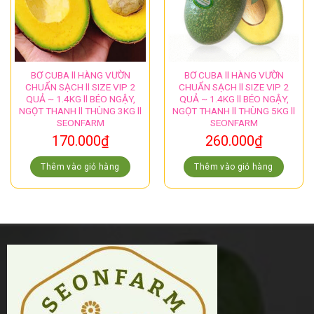
BƠ CUBA ll HÀNG VƯỜN
BƠ CUBA ll HÀNG VƯỜN
CHUẨN SẠCH ll SIZE VIP 2
CHUẨN SẠCH ll SIZE VIP 2
QUẢ ~ 1.4KG ll BÉO NGẬY,
QUẢ ~ 1.4KG ll BÉO NGẬY,
NGỌT THANH ll THÙNG 3KG ll
NGỌT THANH ll THÙNG 5KG ll
SEONFARM
SEONFARM
170.000
₫
260.000
₫
Thêm vào giỏ hàng
Thêm vào giỏ hàng