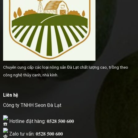
Chuyên cung cấp các loại nông sản Đà Lạt chất lượng cao, trồng theo
công nghệ thủy canh, nhà kính.
Liên hệ
Công ty TNHH Seon Đà Lạt
Hotline đặt hàng: 𝟎𝟓𝟐𝟖 𝟓𝟎𝟎 𝟔𝟎𝟎
Zalo tư vấn: 𝟎𝟓𝟐𝟖 𝟓𝟎𝟎 𝟔𝟎𝟎