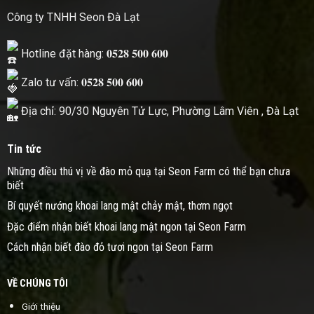
Công ty TNHH Seon Đà Lạt
Hotline đặt hàng: 𝟎𝟓𝟐𝟖 𝟓𝟎𝟎 𝟔𝟎𝟎
Zalo tư vấn: 𝟎𝟓𝟐𝟖 𝟓𝟎𝟎 𝟔𝟎𝟎
Địa chỉ: 90/30 Nguyên Tử Lực, Phường Lâm Viên , Đà Lạt
Tin tức
Những điều thú vị về đào mỏ quạ tại Seon Farm có thể bạn chưa
biết
Bí quyết nướng khoai lang mật chảy mật, thơm ngọt
Đặc điểm nhận biết khoai lang mật ngon tại Seon Farm
Cách nhận biết đào đỏ tươi ngon tại Seon Farm
VỀ CHÚNG TÔI
Giới thiệu