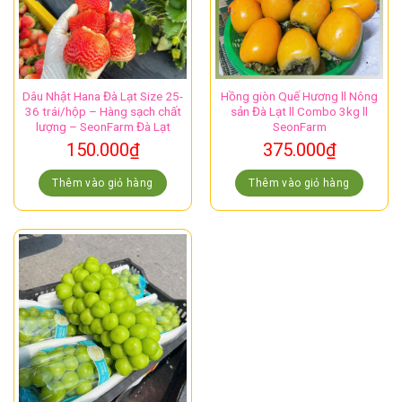
Dâu Nhật Hana Đà Lạt Size 25-
Hồng giòn Quế Hương ll Nông
36 trái/hộp – Hàng sạch chất
sản Đà Lạt ll Combo 3kg ll
lượng – SeonFarm Đà Lạt
SeonFarm
150.000
₫
375.000
₫
Thêm vào giỏ hàng
Thêm vào giỏ hàng