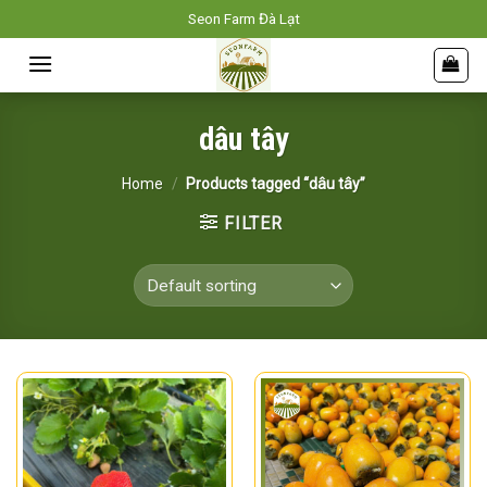
Skip
Seon Farm Đà Lạt
to
content
dâu tây
Home
/
Products tagged “dâu tây”
FILTER