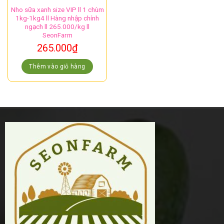
Nho sữa xanh size VIP ll 1 chùm
1kg-1kg4 ll Hàng nhập chính
ngạch ll 265.000/kg ll
SeonFarm
265.000
₫
Thêm vào giỏ hàng