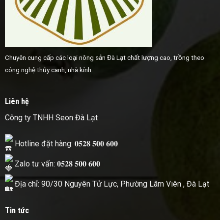
Chuyên cung cấp các loại nông sản Đà Lạt chất lượng cao, trồng theo
công nghệ thủy canh, nhà kính.
Liên hệ
Công ty TNHH Seon Đà Lạt
Hotline đặt hàng: 𝟎𝟓𝟐𝟖 𝟓𝟎𝟎 𝟔𝟎𝟎
Zalo tư vấn: 𝟎𝟓𝟐𝟖 𝟓𝟎𝟎 𝟔𝟎𝟎
Địa chỉ: 90/30 Nguyên Tử Lực, Phường Lâm Viên , Đà Lạt
Tin tức